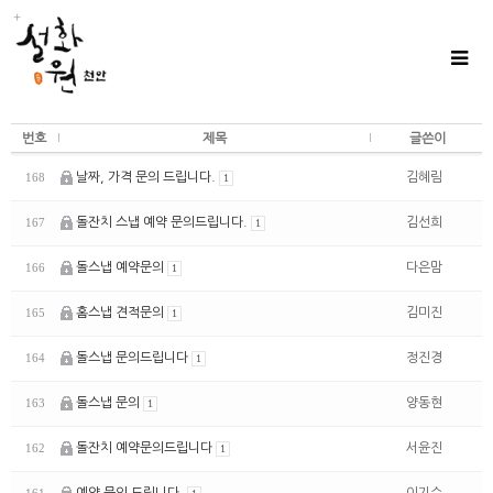
번호
제목
글쓴이
날짜, 가격 문의 드립니다.
김혜림
168
1
돌잔치 스냅 예약 문의드립니다.
김선희
167
1
돌스냅 예약문의
다은맘
166
1
홈스냅 견적문의
김미진
165
1
돌스냅 문의드립니다
정진경
164
1
돌스냅 문의
양동현
163
1
돌잔치 예약문의드립니다
서윤진
162
1