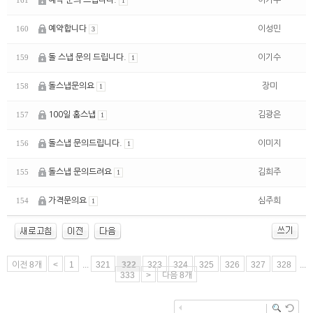
예약 문의 드립니다.
이기수
161
1
예약합니다
이성민
160
3
돌 스냅 문의 드립니다.
이기수
159
1
돌스냅문의요
장미
158
1
100일 홈스냅
김광은
157
1
돌스냅 문의드립니다.
이미지
156
1
돌스냅 문의드려요
김희주
155
1
가격문의요
심주희
154
1
이전 8개
<
1
...
321
322
323
324
325
326
327
328
...
333
>
다음 8개