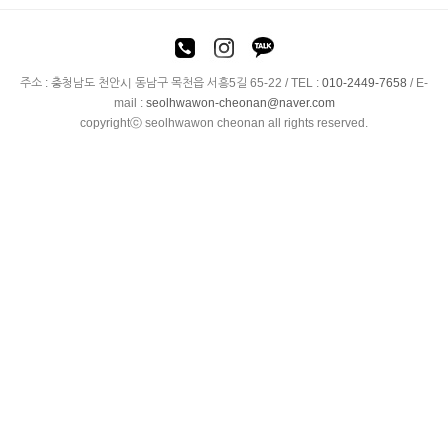
주소 : 충청남도 천안시 동남구 목천읍 서흥5길 65-22 / TEL :
010-2449-7658
/ E-
mail :
seolhwawon-cheonan@naver.com
copyrightⓒ seolhwawon cheonan all rights reserved.