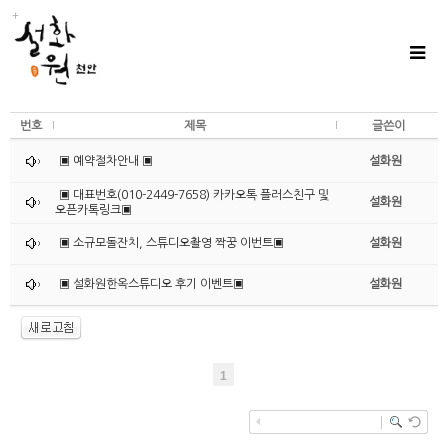
번호
제목
글쓴이
▣ 예약절차안내 ▣
설화원
▣ 대표번호(010-2449-7658) 카카오톡 플러스친구 및
설화원
오픈카톡링크▣
▣ 소규모돌잔치, 스튜디오촬영 짝꿍 이번트▣
설화원
▣ 설화원한옥스튜디오 후기 이벤트▣
설화원
1